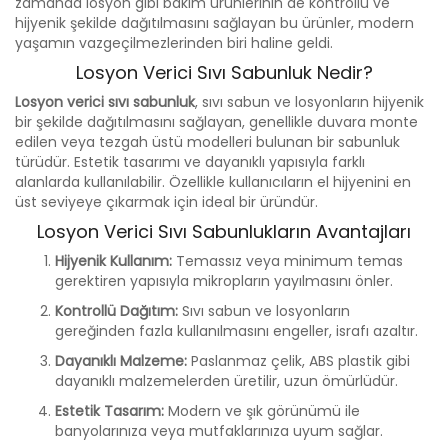
zamanda losyon gibi bakım ürünlerinin de kontrollü ve
hijyenik şekilde dağıtılmasını sağlayan bu ürünler, modern
yaşamın vazgeçilmezlerinden biri haline geldi.
Losyon Verici Sıvı Sabunluk Nedir?
Losyon verici sıvı sabunluk
, sıvı sabun ve losyonların hijyenik
bir şekilde dağıtılmasını sağlayan, genellikle duvara monte
edilen veya tezgah üstü modelleri bulunan bir sabunluk
türüdür. Estetik tasarımı ve dayanıklı yapısıyla farklı
alanlarda kullanılabilir. Özellikle kullanıcıların el hijyenini en
üst seviyeye çıkarmak için ideal bir üründür.
Losyon Verici Sıvı Sabunlukların Avantajları
Hijyenik Kullanım:
Temassız veya minimum temas
gerektiren yapısıyla mikropların yayılmasını önler.
Kontrollü Dağıtım:
Sıvı sabun ve losyonların
gereğinden fazla kullanılmasını engeller, israfı azaltır.
Dayanıklı Malzeme:
Paslanmaz çelik, ABS plastik gibi
dayanıklı malzemelerden üretilir, uzun ömürlüdür.
Estetik Tasarım:
Modern ve şık görünümü ile
banyolarınıza veya mutfaklarınıza uyum sağlar.