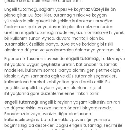
şekilde sürdürebilmelerine olanak tanır.
Engelli tutamağı, sağlam yapısı ve kaymaz yüzeyi ile ön
plana çıkar. Bu özellikler, tutamağın ıslak ve kaygan
yüzeylerde bile güvenli bir şekilde kullanılmasını sağlar.
Paslanmaz çelik veya dayanıklı plastik malzemelerden
üretilen engelli tutamağı modelleri, uzun ömürlü ve hijyenik
bir kullanım sunar. Ayrıca, duvara montajlı olan bu
tutamaklar, özellikle banyo, tuvalet ve koridor gibi riskli
alanlarda düşme ve yaralanmaları önlemeye yardımcı olur.
Ergonomik tasarımı sayesinde
engelli tutamağı
, farklı yaş ve
ihtiyaçlara uygun çeşitlilikte üretilir. Katlanabilir tutamak
modelleri, kullanım sonrası banyo alanını genişletmek için
idealdir. Aynı zamanda açılı ve düz tutamak seçenekleri,
kullanıcıların hareket kabiliyetine göre tercih edilir. Bu
çeşitlilik, engelli bireylerin yaşam alanlarını kişisel
ihtiyaçlarına göre düzenlemelerine imkan tanır.
engelli tutamağı
, engelli bireylerin yaşam kalitesini artıran
ve düşme riskini en aza indiren önemli bir yardımcıdır.
Banyonuzda veya evinizin diğer alanlarında
kullanabileceğiniz bu tutamaklar, güvenliğin yanı sıra
bağımsızlığı da destekler. Doğru engelli tutamağı seçimi ile