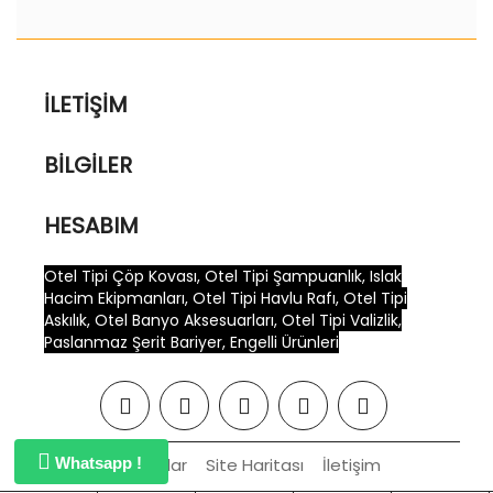
İLETIŞIM
BILGILER
HESABIM
Otel Tipi Çöp Kovası, Otel Tipi Şampuanlık, Islak
Hacim Ekipmanları, Otel Tipi Havlu Rafı, Otel Tipi
Askılık, Otel Banyo Aksesuarları, Otel Tipi Valizlik,
Paslanmaz Şerit Bariyer, Engelli Ürünleri
Whatsapp !
Markalar
Site Haritası
İletişim